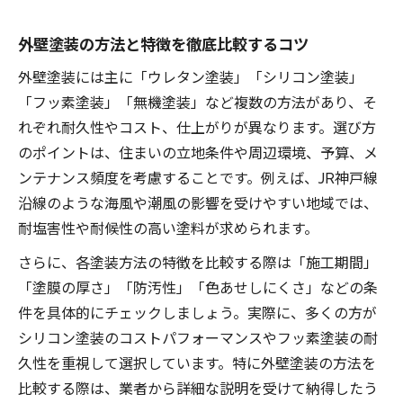
耐久性重視の外壁塗装ポイントを紹介
外壁塗装の方法と特徴を徹底比較するコツ
外壁塗装で損しないための施工ポイント
外壁塗装には主に「ウレタン塗装」「シリコン塗装」
JR神戸線沿線の気候に合う塗装方法の秘訣
「フッ素塗装」「無機塗装」など複数の方法があり、そ
外壁塗装で気候に強い塗装方法を選ぶコツ
れぞれ耐久性やコスト、仕上がりが異なります。選び方
外壁塗装で湿気や雨に強い施工法の工夫
のポイントは、住まいの立地条件や周辺環境、予算、メ
JR神戸線沿いの外壁塗装で注意する点
ンテナンス頻度を考慮することです。例えば、JR神戸線
外壁塗装と気候特性に応じた塗料選び
沿線のような海風や潮風の影響を受けやすい地域では、
外壁塗装の方法で住宅を守る気候対策
耐塩害性や耐候性の高い塗料が求められます。
シリコンとフッ素塗料の違いを分かりやすく解
さらに、各塗装方法の特徴を比較する際は「施工期間」
説
「塗膜の厚さ」「防汚性」「色あせしにくさ」などの条
外壁塗装で選ぶシリコン塗料の特徴とは
件を具体的にチェックしましょう。実際に、多くの方が
外壁塗装のフッ素塗料が持つ魅力と違い
シリコン塗装のコストパフォーマンスやフッ素塗装の耐
外壁塗装に適した塗料の選び方ポイント
久性を重視して選択しています。特に外壁塗装の方法を
比較する際は、業者から詳細な説明を受けて納得したう
シリコンとフッ素の耐久性比較と実例解説