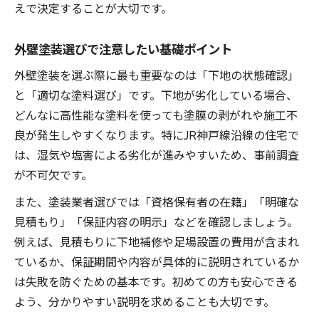
えで決定することが大切です。
外壁塗装で後悔しない塗料選択の秘訣
外壁塗装で迷わない色選びのポイント
外壁塗装選びで注意したい基礎ポイント
外壁塗装で後悔しない色選びのコツ
外壁塗装を選ぶ際に最も重要なのは「下地の状態確認」
外壁塗装で避けたい色と選び方の注意点
と「適切な塗料選び」です。下地が劣化している場合、
外壁塗装の配色バランスと失敗回避術
どんなに高性能な塗料を使っても塗膜の剥がれや施工不
外壁塗装の色選定で印象を変える方法
良が発生しやすくなります。特にJR神戸線沿線の住宅で
外壁塗装で家の雰囲気を左右する色選び
は、湿気や塩害による劣化が進みやすいため、事前調査
が不可欠です。
また、塗装業者選びでは「資格保有者の在籍」「明確な
見積もり」「保証内容の明示」などを確認しましょう。
例えば、見積もりに下地補修や足場設置の費用が含まれ
ているか、保証期間や内容が具体的に説明されているか
は失敗を防ぐための基本です。初めての方も安心できる
よう、分かりやすい説明を求めることも大切です。